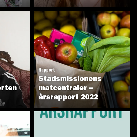
Rapport
Stadsmissionens
orten
matcentraler –
årsrapport 2022