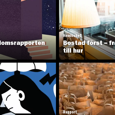
Hemlöshet
domsrapporten
Bostad först – f
till hur
Rapport