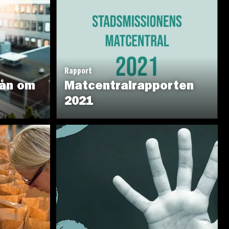
Rapport
rån om
Matcentralrapporten
2021