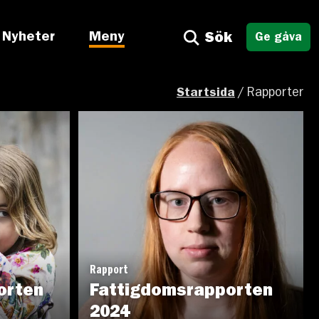
Nyheter
Meny
Sök
Ge gåva
Startsida
/
Rapporter
Rapport
orten
Fattigdomsrapporten
2024