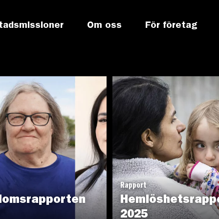
tadsmissioner
Om oss
För företag
Rapport
domsrapporten
Hemlöshetsrapp
2025