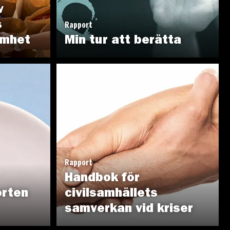
v
s
Rapport
amhet
Min tur att berätta
Rapport
Handbok för
orten
civilsamhällets
samverkan vid kriser