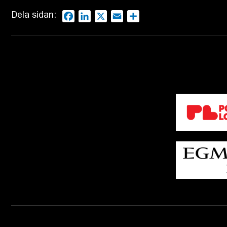
Dela sidan:
Facebook
LinkedIn
X
Email
Dela