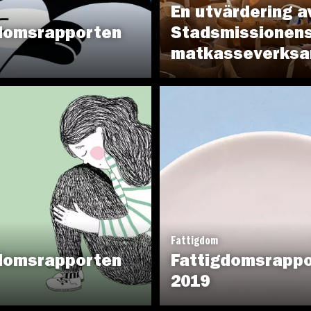
En utvärdering a
domsrapporten
Stadsmissionen
matkasseverks
Fattigdom
domsrapporten
Fattigdomsrapp
2019