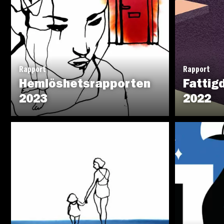
Rapport
Rapport
Hemlöshetsrapporten
Fattig
2023
2022