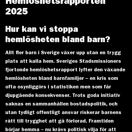
Hemlöshetsrapporten
2025
Hur kan vi stoppa
hemlösheten bland barn?
Allt fler barn i Sverige växer upp utan en trygg
plats att kalla hem. Sveriges Stadsmissioners
fjortonde hemlöshetsrapport lyfter den växande
hemlösheten bland barnfamiljer – en kris som
ofta osynliggörs i statistiken men som får
djupgående konsekvenser. Trots goda initiativ
saknas en sammanhållen bostadspolitik, och
utan tydligt offentligt ansvar riskerar barnens
rätt till trygghet att gå förlorad. Framtiden
börjar hemma – nu krävs politisk vilja för att