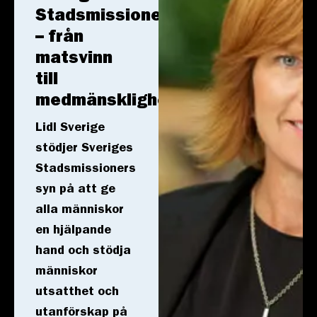
Stadsmissioner
– från
matsvinn
till
medmänsklighet
Lidl Sverige
stödjer Sveriges
Stadsmissioners
syn på att ge
alla människor
en hjälpande
hand och stödja
människor
utsatthet och
utanförskap på