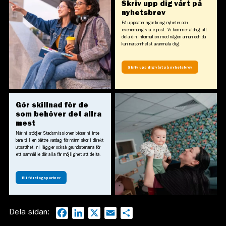
Skriv upp dig vårt på
nyhetsbrev
Få uppdateringar kring nyheter och
evenemang via e-post. Vi kommer aldrig att
dela din information med någon annan och du
kan närsomhelst avanmäla dig.
Skriv upp dig vårt på nyhetsbrev
Gör skillnad för de
som behöver det allra
mest
När ni stödjer Stadsmissionen bidrar ni inte
bara till en bättre vardag för människor i direkt
utsatthet, ni lägger också grundstenarna för
ett samhälle där alla får möjlighet att delta.
Bli företagspartner
Dela sidan:
Facebook
LinkedIn
X
Email
Dela