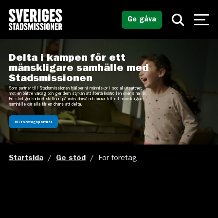
Ge gåva
Delta i kampen för ett
mänskligare samhälle med
Stadsmissionen
Som partner till Stadsmissionen hjälper ni människor i social utsatthet
mot en bättre vardag och ger dem styrkan att återta kontrollen över sina liv.
Ert stöd gör konkret skillnad på individnivå och bidrar till ett mänskligare
samhälle där alla får en chans att delta.
Bli företagspartner
Startsida
/
Ge stöd
/
För företag