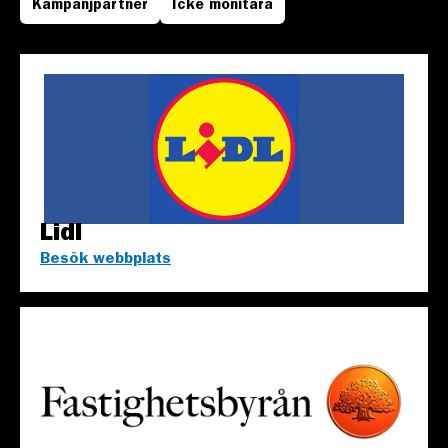
Kampanjpartner
Icke monitära
Lidl
Besök webbplats