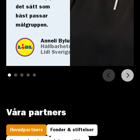
det sätt som
bäst passar
målgruppen.
Anneli Bylund
Hållbarhetschef,
Lidl Sverige
Våra partners
Huvudpartners
Fonder & stiftelser