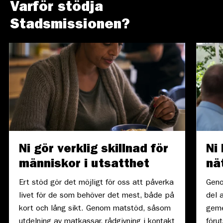
Varför stödja
Stadsmissionen?
Ni gör verklig skillnad för
Ni 
människor i utsatthet
nä
Ert stöd gör det möjligt för oss att påverka
Geno
livet för de som behöver det mest, både på
del 
kort och lång sikt. Genom matstöd, såsom
geme
utdelning av matkassar, rådgivning i kontakt
föru