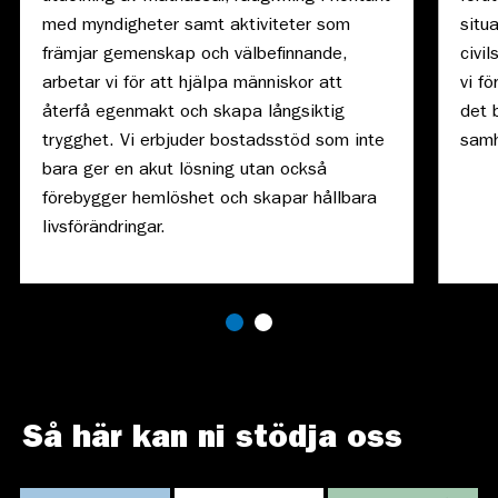
med myndigheter samt aktiviteter som
situ
främjar gemenskap och välbefinnande,
civi
arbetar vi för att hjälpa människor att
vi fö
återfå egenmakt och skapa långsiktig
det 
trygghet. Vi erbjuder bostadsstöd som inte
samh
bara ger en akut lösning utan också
förebygger hemlöshet och skapar hållbara
livsförändringar.
Så här kan ni stödja oss