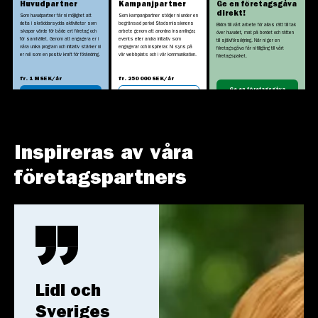
Huvudpartner
Kampanjpartner
Ge en företagsgåva
direkt!
Som huvudpartner får ni möjlighet att
Som kampanjpartner stödjer ni under en
delta i skräddarsydda aktiviteter som
begränsad period Stadsmissionens
Bidra till vårt arbete för allas rätt till tak
skapar värde för både ert företag och
arbete genom att anordna insamlingar,
över huvudet, mat på bordet och rätten
för samhället. Genom att engagera er i
events eller andra initiativ som
till självförsörjning. När ni ger en
våra unika program och initiativ stärker ni
engagerar och inspirerar. Ni syns på
företagsgåva får ni tillgång till vårt
er roll som en positiv kraft för förändring.
vår webbplats och i vår kommunikation.
företagspaket.
fr. 1 MSEK/år
fr. 250 000 SEK/år
Ge en företagsgåva
Bli huvudpartner
Bli kampanjpartner
direkt
Läs mer
Läs mer
Läs mer
Inspireras av våra
företagspartners
Lidl och
Sveriges