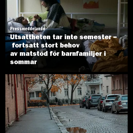
Pressmeddelande
Utsattheten tar inte semester –
fortsatt stort behov
av matstöd för barnfamiljer i
sommar