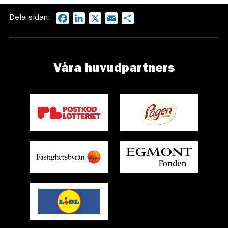
Dela sidan:
Facebook
LinkedIn
X
Email
Dela
Våra huvudpartners