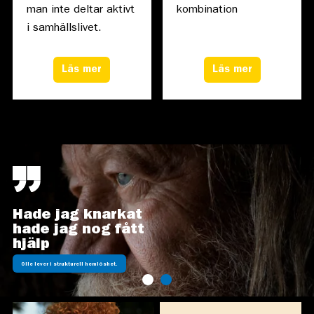
man inte deltar aktivt
kombination
i samhällslivet.
Läs mer
Läs mer
Hade jag knarkat
hade jag nog fått
hjälp
Olle lever i strukturell hemlöshet.