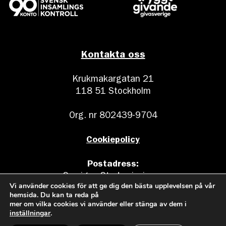
Kontakta oss
Krukmakargatan 21
118 51 Stockholm
Org. nr 802439-9704
Cookiepolicy
Postadress:
Sveriges Stadsmissioner
Vi använder cookies för att ge dig den bästa upplevelsen på vår
Box 17011
hemsida. Du kan ta reda på
104 62 Stockholm
mer om vilka cookies vi använder eller stänga av dem i
inställningar
.