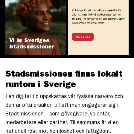
Vi kämpar för ett mänskligare samhälle för
alla. Att varje individ ska betraktas som en
tillgång. Vi kämpar för de som hamnat utanför
skyddsnäten och under radarn.
Mer om oss
Vi är Sveriges
Stadsmissioner
Stadsmissionen finns lokalt
runtom i Sverige
I en digital tid uppskattas vår fysiska närvaro och
den är ofta orsaken till att man engagerar sig i
Stadsmissionen – som gåvogivare, volontär,
medarbetare eller partner. Tillsammans är vi en
nationell röst mot hemlöshet och fattigdom.