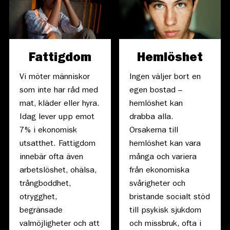
Fattigdom
Hemlöshet
Vi möter människor
Ingen väljer bort en
som inte har råd med
egen bostad –
mat, kläder eller hyra.
hemlöshet kan
Idag lever upp emot
drabba alla.
7% i ekonomisk
Orsakerna till
utsatthet. Fattigdom
hemlöshet kan vara
innebär ofta även
många och variera
arbetslöshet, ohälsa,
från ekonomiska
trångboddhet,
svårigheter och
otrygghet,
bristande socialt stöd
begränsade
till psykisk sjukdom
valmöjligheter och att
och missbruk, ofta i