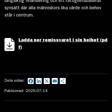
långsiktig finansiering och ett rättighetsbaserat
synsätt där alla människors lika värde och behov
står i centrum.
Ladda ner remissvaret i sin helhet (pd
f)
Dela sidan:
Facebook
LinkedIn
X
Email
Dela
Publicerad: 2025-07-14