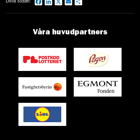
Dela sidan:
Facebook
LinkedIn
X
Email
Dela
Våra huvudpartners