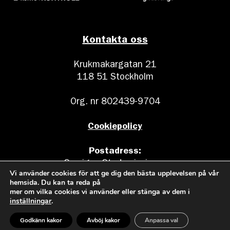
Kontakta oss
Krukmakargatan 21
118 51 Stockholm
Org. nr 802439-9704
Cookiepolicy
Postadress:
Sveriges Stadsmissioner
Vi använder cookies för att ge dig den bästa upplevelsen på vår
Box 17011
hemsida. Du kan ta reda på
104 62 Stockholm
mer om vilka cookies vi använder eller stänga av dem i
inställningar
.
Godkänn kakor
Avböj kakor
Anpassa val