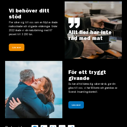
Vi behöver ditt
stöd
Fler söker sig till oss som en följd av ökade
matkostnader och stigande elräkningar. Under
2022 ökade vi vår matutdelning med 67
Allt fler har inte
procent till 3 200 ton.
råd med mat
Läs mer
För ett tryggt
givande
Du kan alltid känna dig säker när du ger din
gåva till oss, vi har 90-konto och granskas av
Svensk Insamlingskontroll.
Läs mer