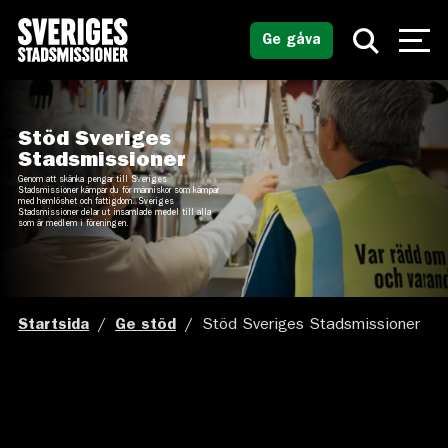
Ge gåva
Stöd Sveriges
Stadsmissioner
Genom att skänka pengar till Sveriges
Stadsmissioner kämpar du för människor som kämpar
med hemlöshet och fattigdom. Sveriges
Stadsmissioner delar ut insamlade medel till alla
som är medlem i föreningen.
Startsida
/
Ge stöd
/
Stöd Sveriges Stadsmissioner