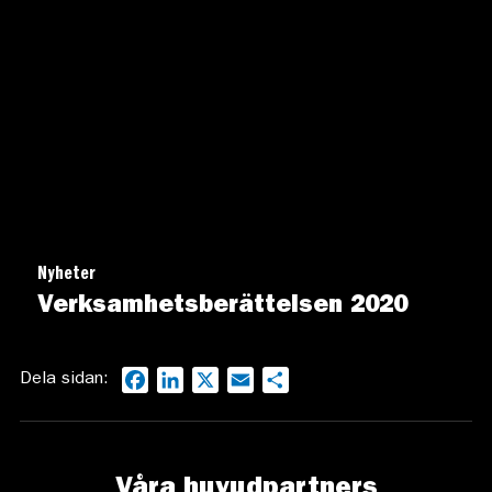
Nyheter
Verksamhetsberättelsen 2020
Dela sidan:
Facebook
LinkedIn
X
Email
Dela
Våra huvudpartners