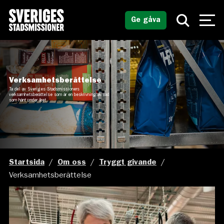
Ge gåva
Verksamhetsberättelse
Ta del av Sveriges Stadsmissioners
verksamhetsberättelse som är en beskrivning av vad
som hänt under året.
Startsida
/
Om oss
/
Tryggt givande
/
Verksamhetsberättelse