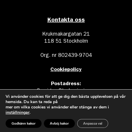
Kontakta oss
Krukmakargatan 21
118 51 Stockholm
Org. nr 802439-9704
Cookiepolicy
Postadress:
Sveriges Stadsmissioner
Vi använder cookies för att ge dig den bästa upplevelsen på vår
Box 17011
hemsida. Du kan ta reda på
104 62 Stockholm
mer om vilka cookies vi använder eller stänga av dem i
inställningar
.
Godkänn kakor
Avböj kakor
Anpassa val