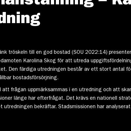
nställning – Ka
dning
Sänk tröskeln till en god bostad (SOU 2022:14) present
edamoten Karolina Skog för att utreda uppgiftsfördeln
et. Den färdiga utredningen består av ett stort antal för
ållbar bostadsförsörjning.
ill att frågan uppmärksammas i en utredning och att sk
ner länge har efterfrågat. Det krävs en nationell strate
 utredningen bekräftar. Stadsmissionen har analyserat h