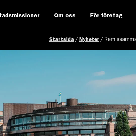
tadsmissioner
Om oss
För företag
Startsida
/
Nyheter
/
Remissamman