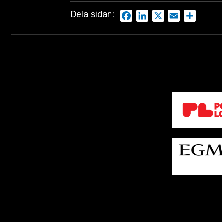
Dela sidan:
Facebook
LinkedIn
X
Email
Dela