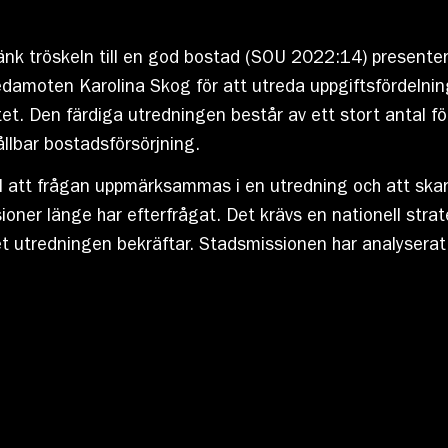
Sänk tröskeln till en god bostad (SOU 2022:14) present
edamoten Karolina Skog för att utreda uppgiftsfördeln
et. Den färdiga utredningen består av ett stort antal för
ållbar bostadsförsörjning.
ill att frågan uppmärksammas i en utredning och att sk
ner länge har efterfrågat. Det krävs en nationell strate
 utredningen bekräftar. Stadsmissionen har analyserat h