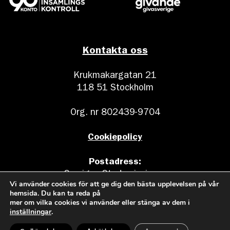
Kontakta oss
Krukmakargatan 21
118 51 Stockholm
Org. nr 802439-9704
Cookiepolicy
Postadress:
Sveriges Stadsmissioner
Vi använder cookies för att ge dig den bästa upplevelsen på vår
Box 17011
hemsida. Du kan ta reda på
104 62 Stockholm
mer om vilka cookies vi använder eller stänga av dem i
inställningar
.