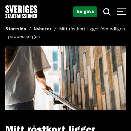
Ge gåva
Startsida
/
Nyheter
/
Mitt röstkort ligger förmodligen
i papperskorgen
Mitt röstkort ligger