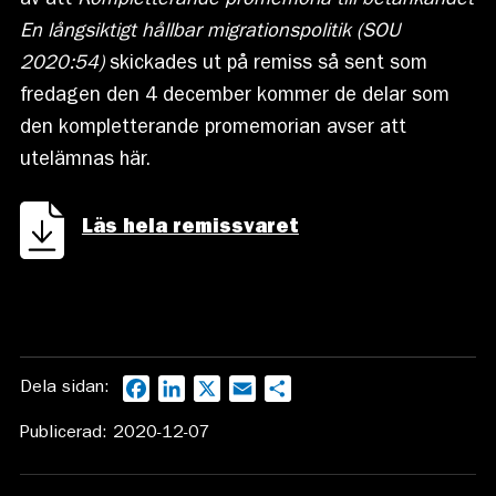
av att
Kompletterande promemoria till betänkandet
En långsiktigt hållbar migrationspolitik (SOU
2020:54)
skickades ut på remiss så sent som
fredagen den 4 december kommer de delar som
den kompletterande promemorian avser att
utelämnas här.
Läs hela remissvaret
Dela sidan:
Facebook
LinkedIn
X
Email
Dela
Publicerad: 2020-12-07