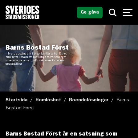
Ge gåva
Barns Bostad Först
I Sverige drabbas allt fler barnfamiljer av hemlöshet
eller lever i osäkra och kortsiktiga boendelösningar,
vilket ofta ger allvarliga konsekvenser för barnens
uppväxtvillkor.
Startsida
/
Hemlöshet
/
Boendelösningar
/
Barns
Bostad Först
Barns Bostad Först är en satsning som