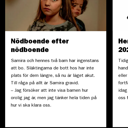
Nödboende efter
He
nödboende
20
Samira och hennes två barn har ingenstans
Tidi
att bo. Släktingarna de bott hos har inte
hand
plats för dem längre, så nu är läget akut.
elle
Till råga på allt är Samira gravid.
fort
– Jag försöker att inte visa barnen hur
idag
orolig jag är, men jag tänker hela tiden på
oss f
hur vi ska klara oss.