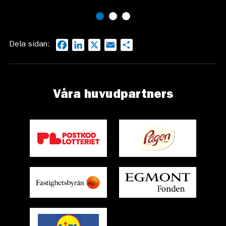
Dela sidan:
Facebook
LinkedIn
X
Email
Dela
Våra huvudpartners