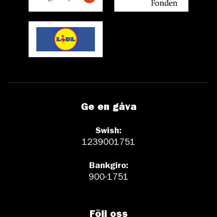
Ge en gåva
Swish:
1239001751
Bankgiro:
900-1751
Följ oss