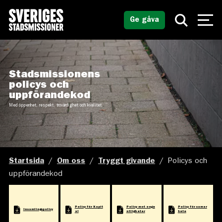
Ge gåva
Stadsmissionens
policys och
uppförandekod
Med öppenhet, respekt, trovärdighet och kvalitet.
Startsida
/
Om oss
/
Tryggt givande
/
Policys och
uppförandekod
Policy för Kapit
Policy mot oege
Policy för samar
Insamlingspolicy
al
ntligheter
bete