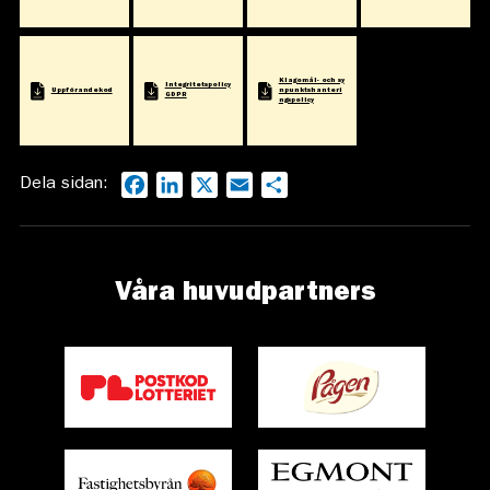
Klagomål- och sy
Integritetspolicy
Uppförandekod
npunktshanteri
GDPR
ngspolicy
Dela sidan:
Facebook
LinkedIn
X
Email
Dela
Våra huvudpartners