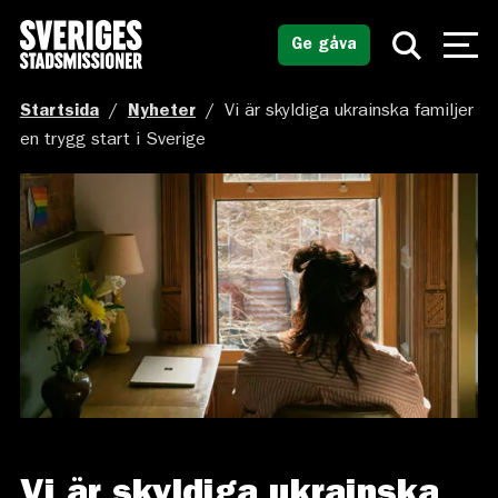
Ge gåva
Startsida
/
Nyheter
/
Vi är skyldiga ukrainska familjer
en trygg start i Sverige
Vi är skyldiga ukrainska