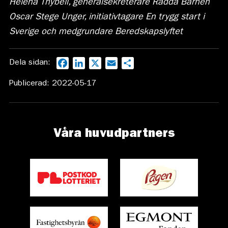
Helena Thybell, generalsekreterare Rädda Barnen
Oscar Stege Unger, initiativtagare En trygg start i
Sverige och medgrundare Beredskapslyftet
Dela sidan:
Facebook
LinkedIn
X
Email
Dela
Publicerad: 2022-05-17
Våra huvudpartners