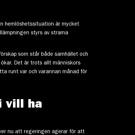
i en hemlöshetssituation är mycket
tillämpningen styrs av strama
förskap som står både samhället och
 ökar. Det är trots allt människors
lytta runt var och varannan månad för
 vill ha
ver nu att regeringen agerar för att