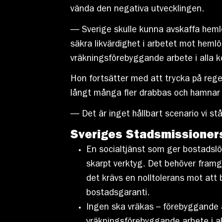
vända den negativa utvecklingen.
— Sverige skulle kunna avskaffa hemlö
säkra likvärdighet i arbetet mot heml
vräkningsförebyggande arbete i alla k
Hon fortsätter med att trycka på reger
långt många fler drabbas och hamnar 
— Det är inget hållbart scenario vi stå
Sveriges Stadsmissioners
En socialtjänst som ger bostadslös
skarpt verktyg. Det behöver framgå
det krävs en nolltolerans mot att 
bostadsgaranti.
Ingen ska vräkas – förebyggande ar