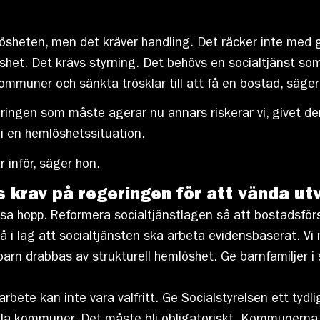
sheten, men det kräver handling. Det räcker inte med gl
öshet. Det krävs styrning. Det behövs en socialtjänst so
ommuner och sänkta trösklar till att få en bostad, säge
ingen som måste agerar nu annars riskerar vi, givet den 
i en hemlöshetssituation.
r inför, säger hon.
 krav på regeringen för att vända utv
a hopp. Reformera socialtjänstlagen så att bostadsförsö
 i lag att socialtjänsten ska arbeta evidensbaserat. Vi m
barn drabbas av strukturell hemlöshet. Ge barnfamiljer i 
bete kan inte vara valfritt. Ge Socialstyrelsen ett tydli