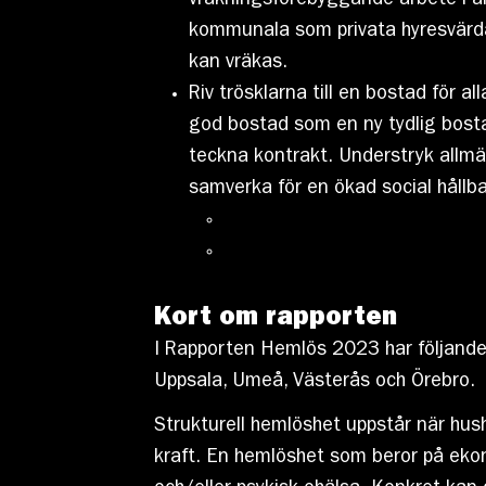
vräkningsförebyggande arbete i a
kommunala som privata hyresvärdar
kan vräkas.
Riv trösklarna till en bostad för 
god bostad som en ny tydlig bostad
teckna kontrakt. Understryk allmä
samverka för en ökad social hållba
Kort om rapporten
I Rapporten Hemlös 2023 har följande
Uppsala, Umeå, Västerås och Örebro.
Strukturell hemlöshet uppstår när hus
kraft. En hemlöshet som beror på ekon