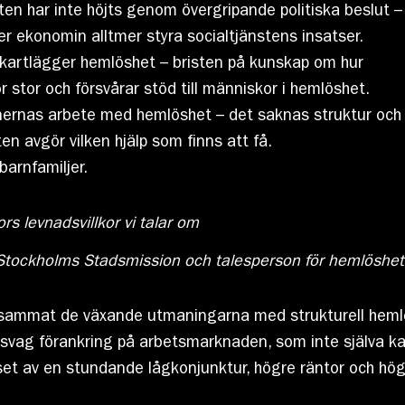
sten har inte höjts genom övergripande politiska beslut –
ter ekonomin alltmer styra socialtjänstens insatser.
kartlägger hemlöshet – bristen på kunskap om hur
ör stor och försvårar stöd till människor i hemlöshet.
unernas arbete med hemlöshet – det saknas struktur och
en avgör vilken hjälp som finns att få.
barnfamiljer.
ors levnadsvillkor vi talar om
 Stockholms Stadsmission och talesperson för hemlöshet
rksammat de växande utmaningarna med strukturell hem
 svag förankring på arbetsmarknaden, som inte själva ka
set av en stundande lågkonjunktur, högre räntor och hög i