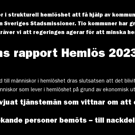
kor i strukturell hemlöshet att få hjälp av komm
ån Sveriges Stadsmissioner. Tio kommuner har g
räver vi att regeringen agerar för att minska h
s rapport Hemlös 2023 
till människor i hemlöshet dras slutsatsen att det blivit
människor som lever i hemlöshet på grund av ekonomisk u
rvjuat tjänstemän som vittnar om at
sökande personer bemöts – till nackde