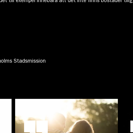
et till exempel innebära att det inte finns bostäder till
kholms Stadsmission