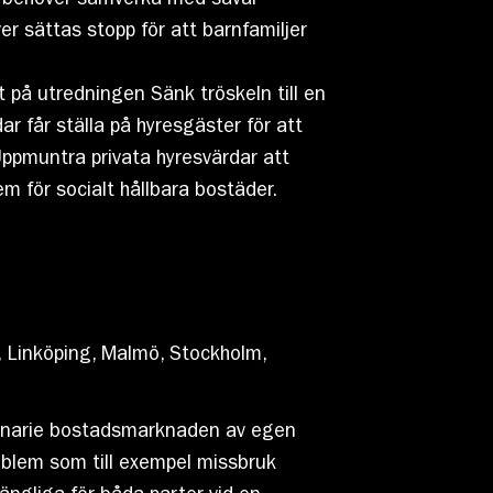
a behöver samverka med såväl
r sättas stopp för att barnfamiljer
t på utredningen Sänk tröskeln till en
r får ställa på hyresgäster för att
Uppmuntra privata hyresvärdar att
em för socialt hållbara bostäder.
 Linköping, Malmö, Stockholm,
ordinarie bostadsmarknaden av egen
oblem som till exempel missbruk