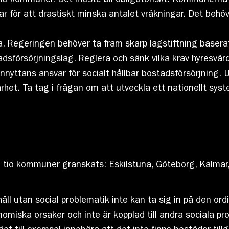
lla kommuner. Det måste bli obligatoriskt. Kommunern
 för att drastiskt minska antalet vräkningar. Det behöve
alla. Regeringen behöver ta fram skarp lagstiftning basera
sförsörjningslag. Reglera och sänk vilka krav hyresvärda
nnyttans ansvar för socialt hållbar bostadsförsörjning. 
rhet. Ta tag i frågan om att utveckla ett nationellt syst
 tio kommuner granskats: Eskilstuna, Göteborg, Kalmar,
håll utan social problematik inte kan ta sig in på den 
omiska orsaker och inte är kopplad till andra sociala pr