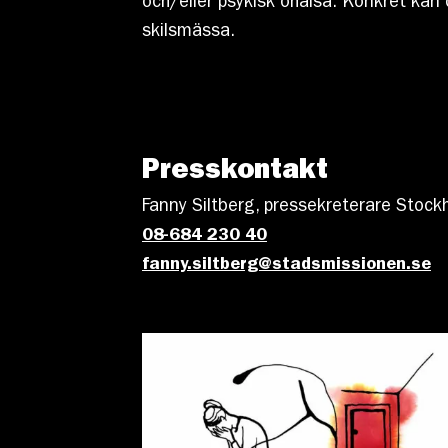
och/eller psykisk ohälsa. Konkret kan d
skilsmässa.
Presskontakt
Fanny Siltberg, pressekreterare Stoc
08-684 230 40
fanny.siltberg@stadsmissionen.se