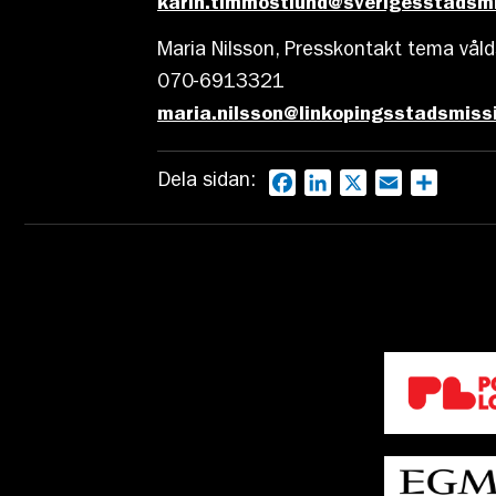
karin.timmostlund@sverigesstadsmi
Maria Nilsson, Presskontakt tema vål
070-6913321
maria.nilsson@linkopingsstadsmiss
Dela sidan:
Facebook
LinkedIn
X
Email
Dela