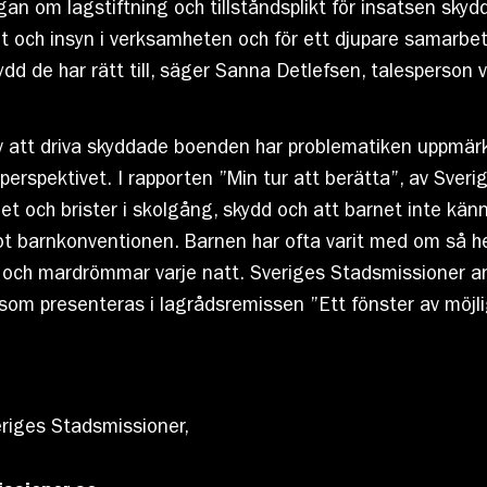
an om lagstiftning och tillståndsplikt för insatsen skyd
itet och insyn i verksamheten och för ett djupare samarb
kydd de har rätt till, säger Sanna Detlefsen, talesperson
v att driva skyddade boenden har problematiken uppmä
erspektivet. I rapporten ”Min tur att berätta”, av Sveri
t och brister i skolgång, skydd och att barnet inte känn
mot barnkonventionen. Barnen har ofta varit med om så h
och mardrömmar varje natt. Sveriges Stadsmissioner ans
som presenteras i lagrådsremissen ”Ett fönster av möjli
riges Stadsmissioner,