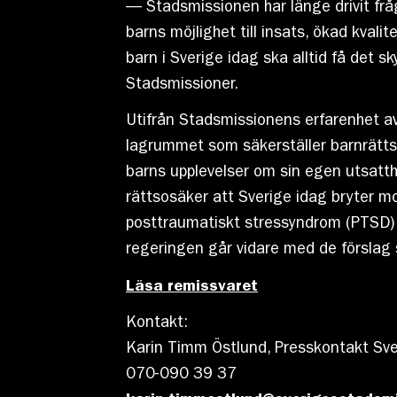
— Stadsmissionen har länge drivit fråg
barns möjlighet till insats, ökad kval
barn i Sverige idag ska alltid få det s
Stadsmissioner.
Utifrån Stadsmissionens erfarenhet a
lagrummet som säkerställer barnrättsp
barns upplevelser om sin egen utsatthe
rättsosäker att Sverige idag bryter 
posttraumatiskt stressyndrom (PTSD) 
regeringen går vidare med de förslag 
Läsa remissvaret
Kontakt:
Karin Timm Östlund, Presskontakt Sve
070-090 39 37