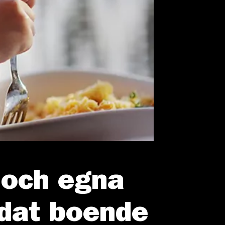
t och egna
ddat boende