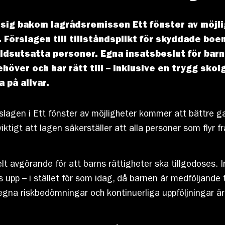
sig bakom lagrådsremissen Ett fönster av möjlig
 Förslagen till tillståndsplikt för skyddade boen
åldsutsatta personer. Egna insatsbeslut för bar
över och har rätt till – inklusive en trygg skolg
 på allvar.
slagen i Ett fönster av möjligheter kommer att bättre 
viktigt att lagen säkerställer att alla personer som flyr f
t avgörande för att barns rättigheter ska tillgodoses. I
ljs upp – i stället för som idag, då barnen är medföljande 
gna riskbedömningar och kontinuerliga uppföljningar är