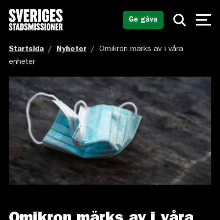
Ge gåva
Startsida
/
Nyheter
/
Omikron märks av i våra
enheter
Omikron märks av i våra