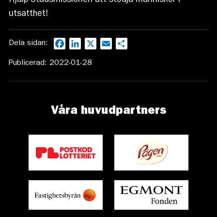
Hjälp Stadsmissionen att stödja människor i
utsatthet!
Dela sidan:
Facebook
LinkedIn
X
Email
Dela
Publicerad: 2022-01-28
Våra huvudpartners