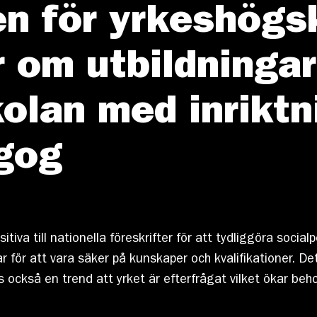
n för yrkeshögs
r om utbildninga
olan med inriktn
gog
itiva till nationella föreskrifter för att tydliggöra soci
r för att vara säker på kunskaper och kvalifikationer. De
 också en trend att yrket är efterfrågat vilket ökar beh