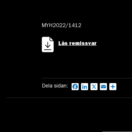
MYH2022/1412
Läs remissvar
Dela sidan:
Facebook
LinkedIn
X
Email
Dela