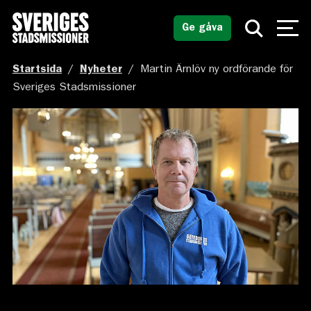
Ge gåva
Startsida
/
Nyheter
/
Martin Ärnlöv ny ordförande för
Sveriges Stadsmissioner