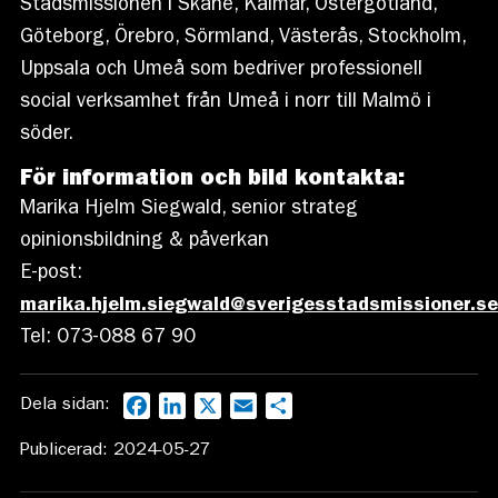
Stadsmissionen i Skåne, Kalmar, Östergötland,
Göteborg, Örebro, Sörmland, Västerås, Stockholm,
Uppsala och Umeå som bedriver professionell
social verksamhet från Umeå i norr till Malmö i
söder.
För information och bild kontakta:
Marika Hjelm Siegwald, senior strateg
opinionsbildning & påverkan
E-post:
marika.hjelm.siegwald@sverigesstadsmissioner.se
Tel: 073-088 67 90
Dela sidan:
Facebook
LinkedIn
X
Email
Dela
Publicerad: 2024-05-27