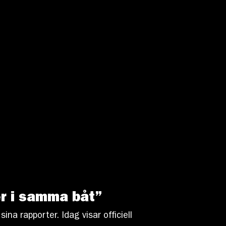
r i samma båt”
 rapporter. Idag visar officiell