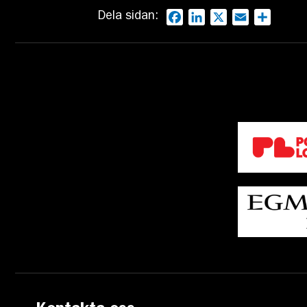
Dela sidan:
Facebook
LinkedIn
X
Email
Dela