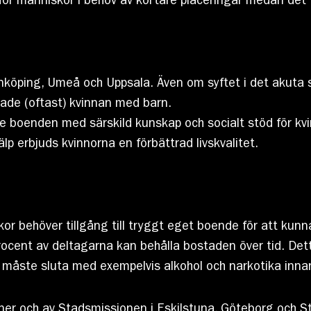
för människor i behov av kortare placeringar medan det 
nköping, Umeå och Uppsala. Även om syftet i det akuta 
rade (oftast) kvinnan med barn.
de boenden med särskild kunskap och socialt stöd för k
lp erbjuds kvinnorna en förbättrad livskvalitet.
r behöver tillgång till tryggt eget boende för att kunn
procent av deltagarna kan behålla bostaden över tid. Det
 måste sluta med exempelvis alkohol och narkotika innan 
r och av Stadsmissionen i Eskilstuna, Göteborg och St