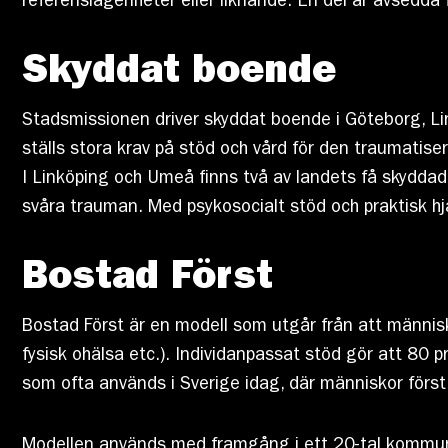
referenslägenheter eller liknande. En del är avsedda 
Skyddat boende
Stadsmissionen driver skyddat boende i Göteborg, Li
ställs stora krav på stöd och vård för den traumatise
I Linköping och Umeå finns två av landets få skydda
svåra trauman. Med psykosocialt stöd och praktisk hjä
Bostad Först
Bostad Först är en modell som utgår från att människo
fysisk ohälsa etc.). Individanpassat stöd gör att 80 
som ofta används i Sverige idag, där människor först
Modellen används med framgång i ett 20-tal kommune