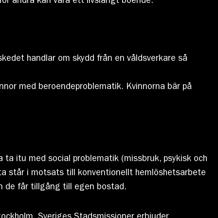
för andra kan vara ett livslångt boende.
skedet handlar om skydd från en våldsverkare så
vinnor med beroendeproblematik. Kvinnorna bär på
a ta itu med social problematik (missbruk, psykisk och
ta står i motsats till konventionellt hemlöshetsarbete
de får tillgång till egen bostad.
ockholm. Sveriges Stadsmissioner erbjuder