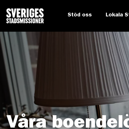
Stöd oss
Lokala S
Våra boendel