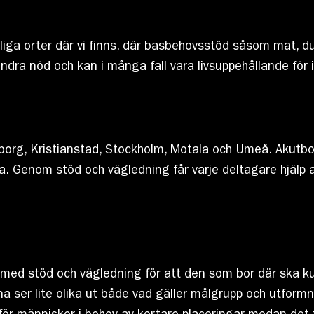
 orter där vi finns, där basbehovsstöd såsom mat, dusc
ra nöd och kan i många fall vara livsuppehållande för i
borg, Kristianstad, Stockholm, Motala och Umeå. Akutbo
 Genom stöd och vägledning får varje deltagare hjälp att
ed stöd och vägledning för att den som bor där ska kunn
a ser lite olika ut både vad gäller målgrupp och utform