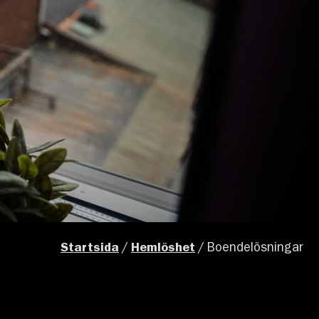
Startsida
/
Hemlöshet
/
Boendelösningar