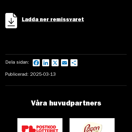
Ladda ner remissvaret
Dela sidan:
Facebook
LinkedIn
X
Email
Dela
Publicerad: 2025-03-13
Våra huvudpartners