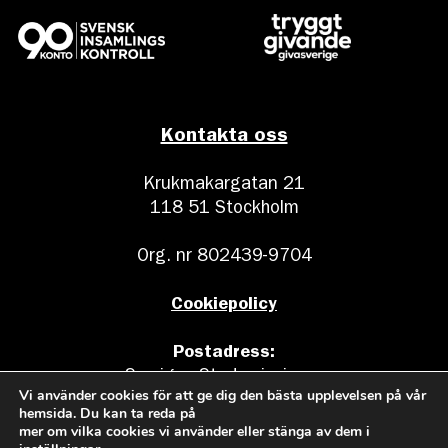
Kontakta oss
Krukmakargatan 21
118 51 Stockholm
Org. nr 802439-9704
Cookiepolicy
Postadress:
Sveriges Stadsmissioner
Vi använder cookies för att ge dig den bästa upplevelsen på vår
Box 17011
hemsida. Du kan ta reda på
104 62 Stockholm
mer om vilka cookies vi använder eller stänga av dem i