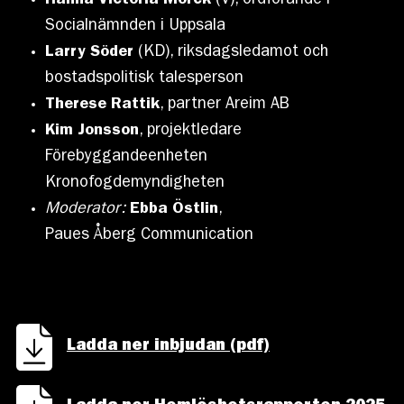
Hanna Victoria Mörck
(V), ordförande i
Socialnämnden i Uppsala
Larry Söder
(KD), riksdagsledamot och
bostadspolitisk talesperson
Therese Rattik
, partner Areim AB
Kim Jonsson
, projektledare
Förebyggandeenheten
Kronofogdemyndigheten
Moderator:
Ebba Östlin
,
Paues Åberg Communication
Ladda ner inbjudan (pdf)