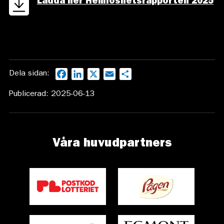
Ladda ner Hemlöshetsrapporten 2025
Dela sidan:
Facebook
LinkedIn
X
Email
Dela
Publicerad: 2025-06-13
Våra huvudpartners