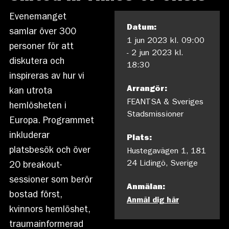
Evenemanget
Datum:
samlar över 300
1 jun 2023
kl. 09:00
personer för att
- 2 jun 2023
kl.
diskutera och
18:30
inspireras av hur vi
Arrangör:
kan utrota
FEANTSA & Sveriges
hemlösheten i
Stadsmissioner
Europa. Programmet
inkluderar
Plats:
platsbesök och över
Hustegavägen 1, 181
24 Lidingö, Sverige
20 breakout-
sessioner som berör
Anmälan:
bostad först,
Anmäl dig här
kvinnors hemlöshet,
traumainformerad