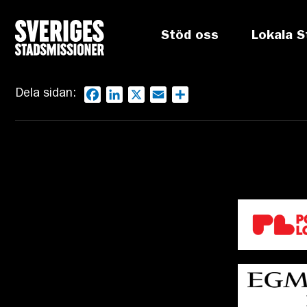
Stöd oss
Lokala S
Dela sidan:
Facebook
LinkedIn
X
Email
Dela