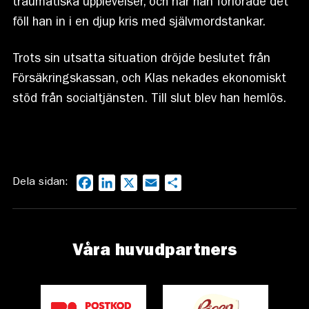
traumatiska upplevelser, och när han förlorade det
föll han in i en djup kris med självmordstankar.
Trots sin utsatta situation dröjde beslutet från
Försäkringskassan, och Klas nekades ekonomiskt
stöd från socialtjänsten. Till slut blev han hemlös.
Dela sidan:
Facebook
LinkedIn
X
Email
Dela
Våra huvudpartners