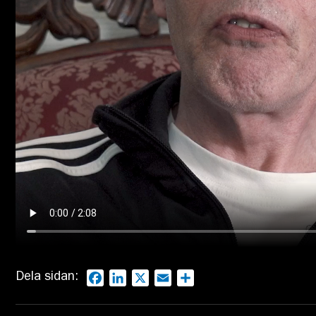
Dela sidan:
Facebook
LinkedIn
X
Email
Dela