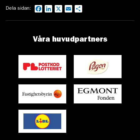
Dela sidan:
Facebook
LinkedIn
X
Email
Dela
Våra huvudpartners