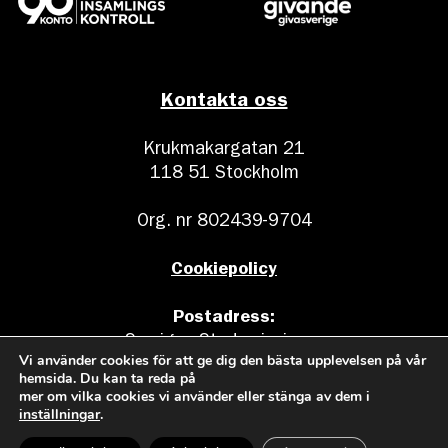
Kontakta oss
Krukmakargatan 21
118 51 Stockholm
Org. nr 802439-9704
Cookiepolicy
Postadress:
Sveriges Stadsmissioner
Vi använder cookies för att ge dig den bästa upplevelsen på vår
Box 17011
hemsida. Du kan ta reda på
104 62 Stockholm
mer om vilka cookies vi använder eller stänga av dem i
inställningar
.